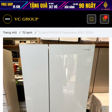
0
Trang chủ
/
Tủ lạnh
/
Tủ lạnh PVN1570 Panasonic 450L 2024