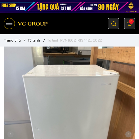
0
Trang chủ
/
Tủ lạnh
/
Tủ lạnh PVN1602 IRIS 142L 2022