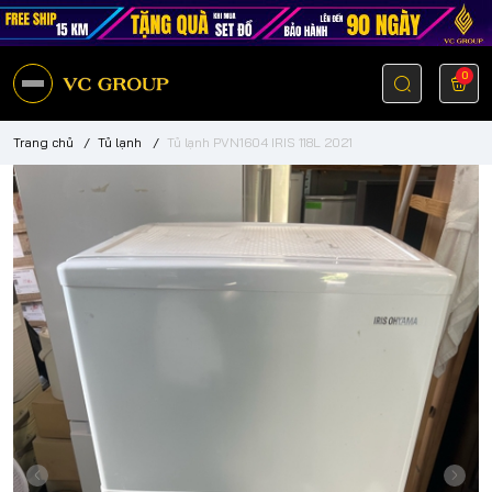
0
Trang chủ
/
Tủ lạnh
/
Tủ lạnh PVN1604 IRIS 118L 2021