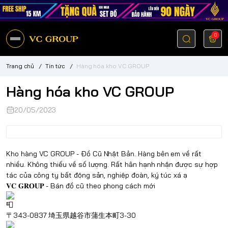
0
Trang chủ
/
Tin tức
/
Hàng hóa kho VC GROUP
Hàng hóa kho VC GROUP
20/05/2023
Kho hàng
VC GROUP - Đồ Cũ Nhật
Bản. Hàng bên em về rất
nhiều. Không thiếu về số lượng. Rất hân hạnh nhận được sự hợp
tác của công ty bất động sản, nghiệp đoàn, ký túc xá ạ
𝐕𝐂 𝐆𝐑𝐎𝐔𝐏 - Bán đồ cũ theo phong cách mới
〒343-0837 埼玉県越谷市蒲生本町3-30