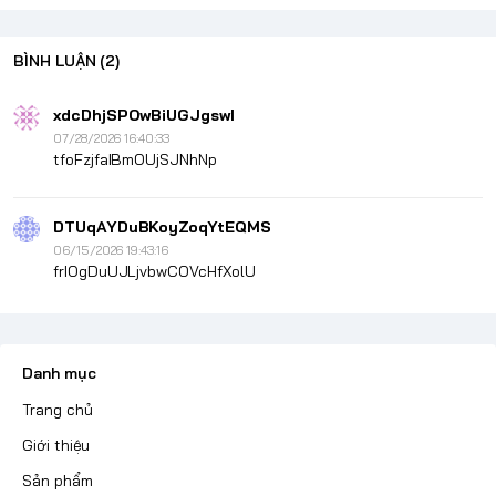
BÌNH LUẬN
(2)
xdcDhjSPOwBiUGJgswI
07/28/2026 16:40:33
tfoFzjfaIBmOUjSJNhNp
DTUqAYDuBKoyZoqYtEQMS
06/15/2026 19:43:16
frIOgDuUJLjvbwCOVcHfXolU
Danh mục
Trang chủ
Giới thiệu
Sản phẩm