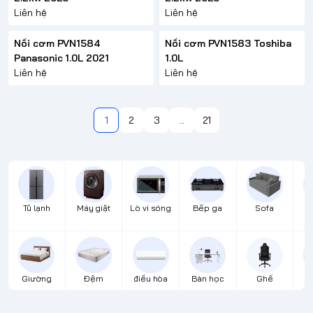
Liên hệ
Liên hệ
Nồi cơm PVN1584
Nồi cơm PVN1583 Toshiba
Panasonic 1.0L 2021
1.0L
Liên hệ
Liên hệ
1
2
3
...
21
Tủ lạnh
Máy giặt
Lò vi sóng
Bếp ga
Sofa
Đ
Giường
Đệm
điều hòa
Bàn học
Ghế
B